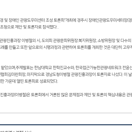
광환경 및 장애인 관광도우미센터 조성 토론회"개최에 경주시 장애인관광도우미세터장
초청으로 제안 및 토론자로 참석했다 .
청 관광진흥과장 이병철외 시, 도의회 관광문회위원장.복지위원장, 소방위원장 및 다수
례를 만들고 또한 앞으로의 시행과정과 관련하여 토론회를 개최한 것은 대단히 고무
맡았으며,주제발표는 한남대학교 한학진교수와, 한국접근가능한관광네트워크 전윤선대표
회김미란회장, 마지막으로 경남도청이병철 관광진흥과장이 토론자로 나섰다. 이 날
한 가운데 열띤 토론회로 성료되었다.
진흥과장(이병철)은 토론회에서 거론된 많은 문제점과 제안 및 토론의 핵심내용은 