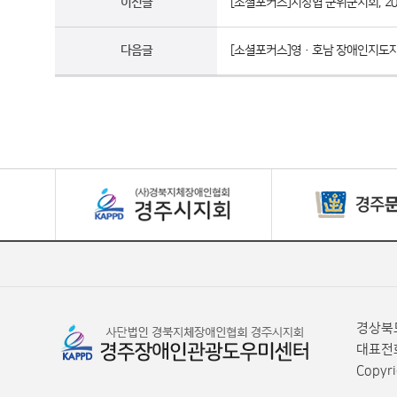
이전글
[소셜포커스]지장협 군위군지회, ‘20
다음글
[소셜포커스]영·호남 장애인지도
경상북도
대표전화
Copyr