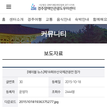
홈
센터소개
경주여행
교통
음식안내
숙박안내
함께해
커뮤니티
보도자료
[에이블 뉴스]제18회부산국제관광전 참가
글번호
30
등록일
2015-10-18
등록자
운영자
조회수
2444명
다운로드
201510181936375277.jpg