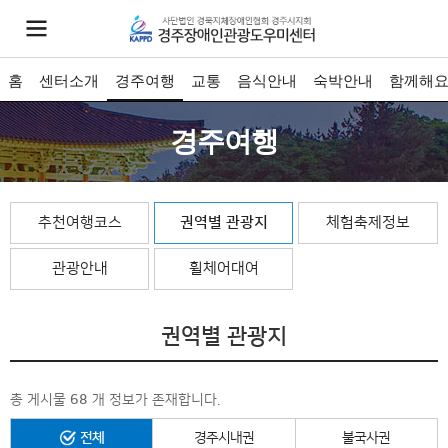
홈
센터소개
경주여행
교통
음식안내
숙박안내
함께해
경주여행
추천여행코스
권역별 관광지
체험축제정보
관광안내
휠체어대여
권역별 관광지
총 게시물
68
개 정보가 존재합니다.
전체
경주시내권
불국사권