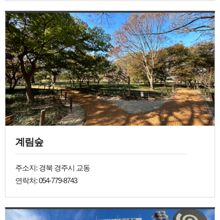
계림숲
주소지: 경북 경주시 교동
연락처: 054-779-8743