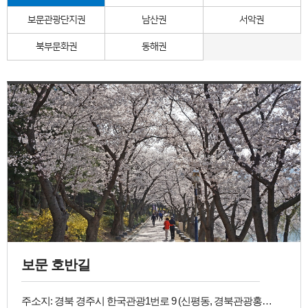
보문관광단지권
남산권
서악권
북부문화권
동해권
보문 호반길
주소지: 경북 경주시 한국관광1번로 9 (신평동, 경북관광홍보관)