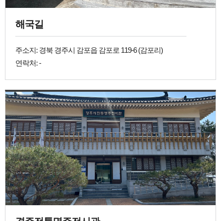
해국길
주소지: 경북 경주시 감포읍 감포로 119-6 (감포리)
연락처: -