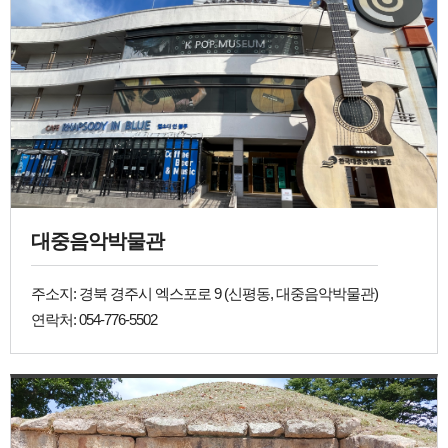
대중음악박물관
주소지: 경북 경주시 엑스포로 9 (신평동, 대중음악박물관)
연락처: 054-776-5502