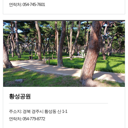
연락처: 054-745-7601
황성공원
주소지: 경북 경주시 황성동 산 1-1
연락처: 054-779-8772