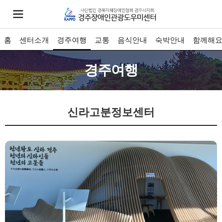
홈
센터소개
경주여행
교통
음식안내
숙박안내
함께해
경주여행
신라고분정보센터