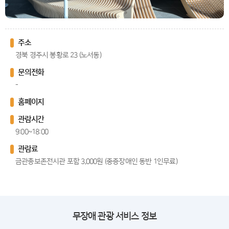
주소
경북 경주시 봉황로 23 (노서동)
문의전화
-
홈페이지
관람시간
9:00~18:00
관람료
금관총보존전시관 포함 3,000원 (중증장애인 동반 1인무료)
무장애 관광 서비스 정보