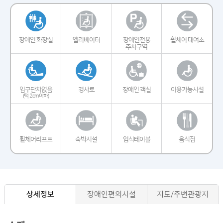
장애인 화장실
엘리베이터
장애인전용
휠체어 대여소
주차구역
입구단차없음
경사로
장애인 객실
이용가능시설
(턱 2cm이하)
휠체어리프트
숙박시설
입식테이블
음식점
상세정보
장애인편의시설
지도/주변관광지