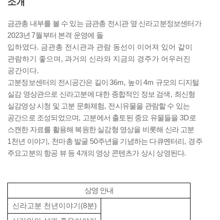
소개
금관총 내부를 볼 수 있는 금관총 전시관 옆 신라고분정보센터가
2023
년
7
월부터 본격 운영에 돌
입하였다
.
금관총 전시관과 관람 동선이 이어져 있어 같이
관람하기 좋으며
,
과거의 신라와 지금의 경주가 어우러진
공간이다
.
고분정보센터의 전시공간은 길이
36m,
높이
4m
규모의 디지털
실감 영상관으로 신라고분에 대한 종합적인 정보 검색
,
최신형
실감영상 시청 및 고분 문화체험
,
전시유물을 관람할 수 있는
공간으로 조성되었으며
,
고분에서 출토된 중요 유물들을
3D
로
스캔한 자료를 활용해 복원한 실감형 영상을 비롯해 신라 고분
1
천년 이야기
,
천마총 발굴
50
주년을 기념하는 다큐멘터리
,
경주
주요고분의 항공 뷰 등
4
개의 영상 콘텐츠가 상시 상영된다
.
상영 안내
신라고분 천년이야기
(8
분
)