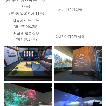
신라인의 삶과 죽음이야기
(7
분
)
매 시간
2
편 상영
천마총 발굴영상
(11
분
)
하늘에서 본 고분
(
드론영상
/10
분
)
천마총 발굴영상
3
시간마다
1
편 상영
(
확장본
/27
분
)
-
-