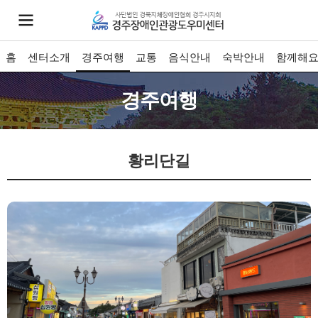
홈
센터소개
경주여행
교통
음식안내
숙박안내
함께해
경주여행
황리단길