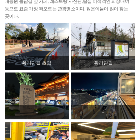
대릉원 돌담길 옆 카페, 레스토랑 사진관,술집 이색적인 의상대여
등으로 요즘 가장 떠오르는 관광명소이며, 젊은이들이 많이 찾는
곳이다.
황리단길 초입
황리단길
－
－