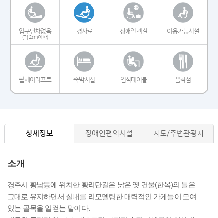
입구단차없음
경사로
장애인 객실
이용가능시설
(턱 2cm이하)
휠체어리프트
숙박시설
입식테이블
음식점
상세정보
장애인편의시설
지도/주변관광지
소개
경주시 황남동에 위치한 황리단길은 낡은 옛 건물(한옥)의 틀은
그대로 유지하면서 실내를 리모델링한 매력적인 가게들이 모여
있는 골목을 일컫는 말이다.