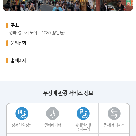
주소
경북 경주시 포석로 1080 (황남동)
문의전화
-
홈페이지
무장애 관광 서비스 정보
장애인 화장실
엘리베이터
장애인전용
휠체어 대여소
주차구역