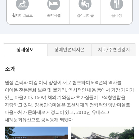
휠체어리프트
숙박시설
입식테이블
음식점
상세정보
장애인편의시설
지도/주변관광지
소개
월성 손씨와 여강 이씨 양성이 서로 협조하여
년의 역사를
500
이어온 전통문화 보존 및 볼거리
역사적인 내용 등에서 가장 가치가
,
있는 마을이다
여 채의 기와집과 초가집들이 고색창연함을
. 150
자랑하고 있다
양동민속마을은 조선시대의 전형적인 양반마을로
.
마을자체가 문화재로 지정되어 있고
년 유네스코
, 2010
세계문화유산으로 공식등재 되었다
.