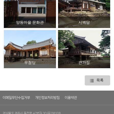
양동마을 문화관
서백당
무첨당
관가정
목록
이메일무단수집거부
개인정보처리방침
이용약관
경상북도 경주시 동천로 42번길 30 (우)38108