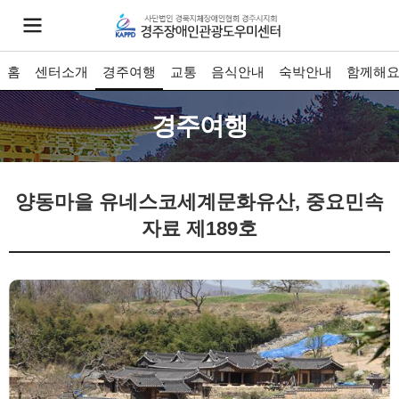
홈
센터소개
경주여행
교통
음식안내
숙박안내
함께해
경주여행
양동마을
유네스코세계문화유산, 중요민속
자료 제189호