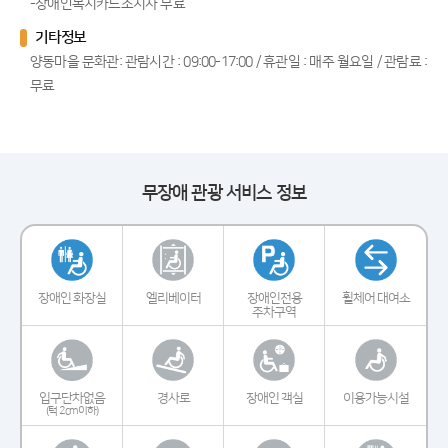
-장애인복지카드소지자 무료
기타정보
양동마을 문화관: 관람시간 : 09:00-17:00 / 휴관일 : 매주 월요일 / 관람료 :
무료
무장애 관광 서비스 정보
장애인 화장실
엘리베이터
장애인전용
휠체어 대여소
주차구역
입구단차없음
경사로
장애인 객실
이용가능시설
(턱 2cm이하)