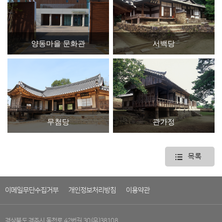
양동마을 문화관
서백당
무첨당
관가정
목록
이메일무단수집거부
개인정보처리방침
이용약관
경상북도 경주시 동천로 42번길 30 (우)38108