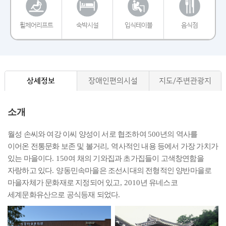
휠체어리프트
숙박시설
입식테이블
음식점
상세정보
장애인편의시설
지도/주변관광지
소개
월성 손씨와 여강 이씨 양성이 서로 협조하여
년의 역사를
500
이어온 전통문화 보존 및 볼거리
역사적인 내용 등에서 가장 가치가
,
있는 마을이다
여 채의 기와집과 초가집들이 고색창연함을
. 150
자랑하고 있다
양동민속마을은 조선시대의 전형적인 양반마을로
.
마을자체가 문화재로 지정되어 있고
년 유네스코
, 2010
세계문화유산으로 공식등재 되었다
.