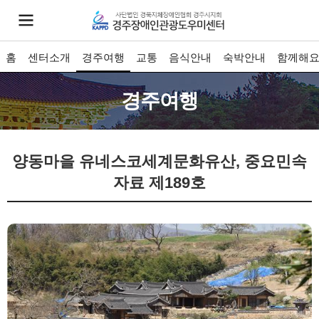
홈
센터소개
경주여행
교통
음식안내
숙박안내
함께해
경주여행
양동마을
유네스코세계문화유산, 중요민속
자료 제189호