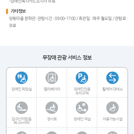
-장애인복지카드소지자 무료
기타정보
양동마을 문화관: 관람시간 : 09:00-17:00 / 휴관일 : 매주 월요일 / 관람료 :
무료
무장애 관광 서비스 정보
장애인 화장실
엘리베이터
장애인전용
휠체어 대여소
주차구역
입구단차없음
경사로
장애인 객실
이용가능시설
(턱 2cm이하)