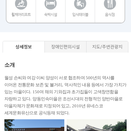
휠체어리프트
숙박시설
입식테이블
음식점
상세정보
장애인편의시설
지도/주변관광지
소개
월성 손씨와 여강 이씨 양성이 서로 협조하여
년의 역사를
500
이어온 전통문화 보존 및 볼거리
역사적인 내용 등에서 가장 가치가
,
있는 마을이다
여 채의 기와집과 초가집들이 고색창연함을
. 150
자랑하고 있다
양동민속마을은 조선시대의 전형적인 양반마을로
.
마을자체가 문화재로 지정되어 있고
년 유네스코
, 2010
세계문화유산으로 공식등재 되었다
.