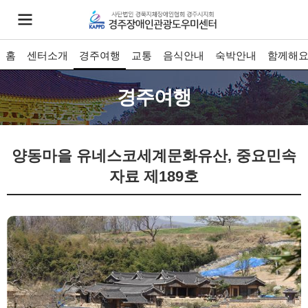
홈
센터소개
경주여행
교통
음식안내
숙박안내
함께해
경주여행
양동마을
유네스코세계문화유산, 중요민속
자료 제189호