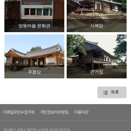
양동마을 문화관
서백당
무첨당
관가정
목록
이메일무단수집거부
개인정보처리방침
이용약관
경상북도 경주시 동천로 42번길 30 (우)38108