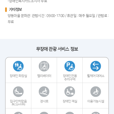
-장애인복지카드소지자 무료
기타정보
양동마을 문화관: 관람시간 : 09:00-17:00 / 휴관일 : 매주 월요일 / 관람료 :
무료
무장애 관광 서비스 정보
장애인 화장실
엘리베이터
장애인전용
휠체어 대여소
주차구역
입구단차없음
경사로
장애인 객실
이용가능시설
(턱 2cm이하)