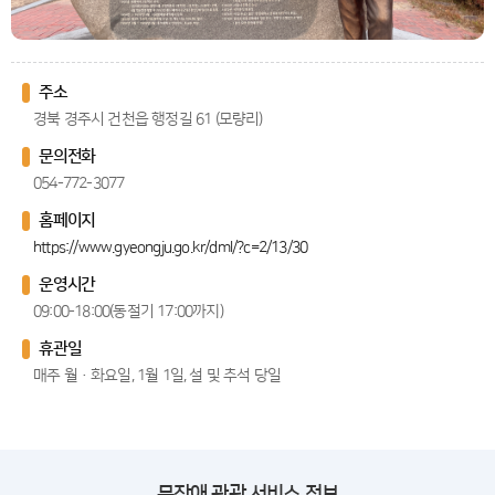
주소
경북 경주시 건천읍 행정길 61 (모량리)
문의전화
054-772-3077
홈페이지
https://www.gyeongju.go.kr/dml/?c=2/13/30
운영시간
09:00-18:00(동절기 17:00까지)
휴관일
매주 월·화요일, 1월 1일, 설 및 추석 당일
무장애 관광 서비스 정보