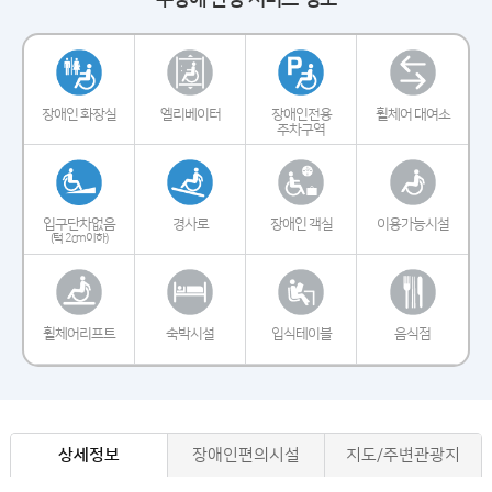
장애인 화장실
엘리베이터
장애인전용
휠체어 대여소
주차구역
입구단차없음
경사로
장애인 객실
이용가능시설
(턱 2cm이하)
휠체어리프트
숙박시설
입식테이블
음식점
상세정보
장애인편의시설
지도/주변관광지