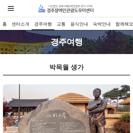
홈
센터소개
경주여행
교통
음식안내
숙박안내
함께해
경주여행
박목월 생가