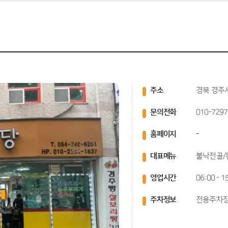
주소
경북 경주시
문의전화
010-7297
홈페이지
-
대표메뉴
불낙전골/
영업시간
06:00 - 
주차정보
전용주차장