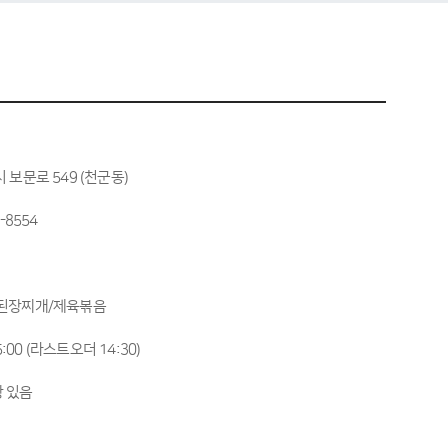
 보문로 549 (천군동)
-8554
된장찌개/제육볶음
15:00 (라스트오더 14:30)
 있음