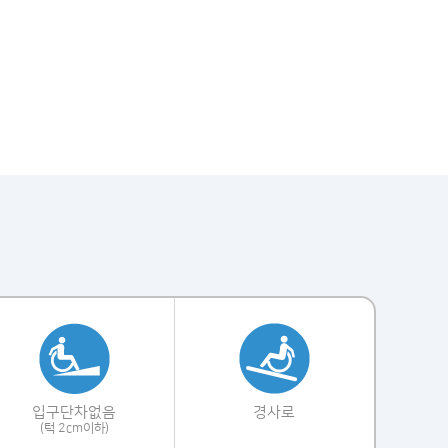
입구단차없음
경사로
(턱 2cm이하)