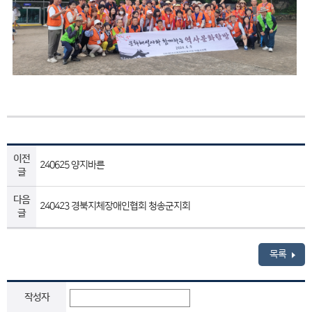
이전
240625 양지바른
글
다음
240423 경북지체장애인협회 청송군지회
글
목록
작성자