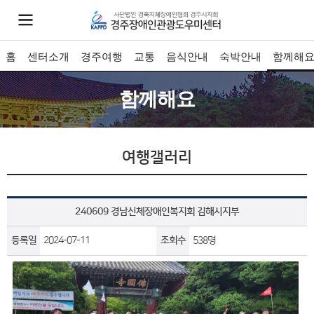
홈
센터소개
경주여행
교통
음식안내
숙박안내
함께해
함께해요
여행갤러리
240609 경남신체장애인복지회 김해시지부
등록일
2024-07-11
조회수
538명