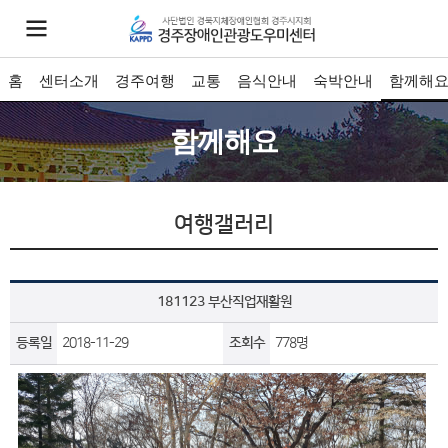
홈
센터소개
경주여행
교통
음식안내
숙박안내
함께해
함께해요
여행갤러리
181123 부산직업재활원
등록일
2018-11-29
조회수
778명