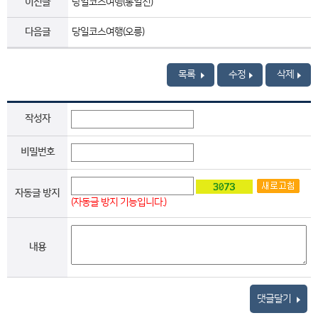
이전글
당일코스여행(통일전)
다음글
당일코스여행(오릉)
목록
수정
삭제
작성자
비밀번호
자동글 방지
(자동글 방지 기능입니다.)
내용
댓글달기