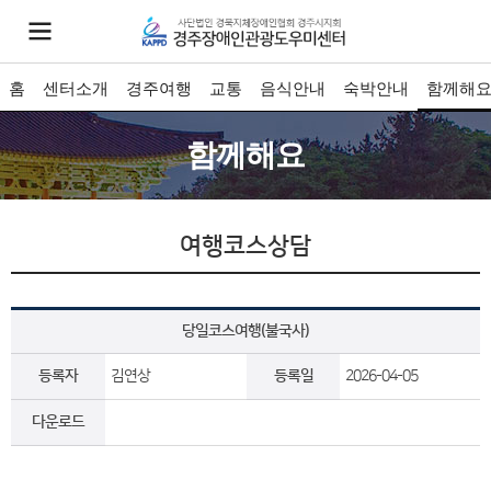
홈
센터소개
경주여행
교통
음식안내
숙박안내
함께해
함께해요
여행코스상담
당일코스여행(불국사)
등록자
김연상
등록일
2026-04-05
다운로드