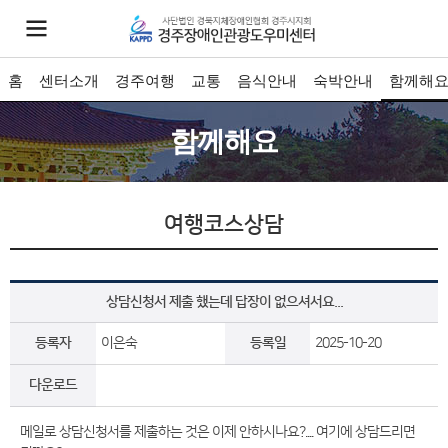
홈
센터소개
경주여행
교통
음식안내
숙박안내
함께해
함께해요
여행코스상담
상담신청서 제출 했는데 답장이 없으셔서요...
등록자
이은숙
등록일
2025-10-20
다운로드
메일로 상담신청서를 제출하는 것은 이제 안하시나요?.... 여기에 상담드리면