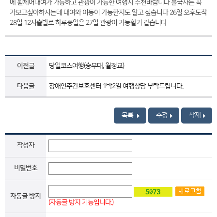
에 휠체어대여가 가능하고 관광이 가능한 여행지 추천바랍니다 불국사는 꼭
가보고싶아하시는데 대여와 이동이 가능한지도 알고 싶습니다 26일 오후도착
28일 12시출발로 하루종일은 27일 관광이 가능할거 같습니다
이전글
당일코스여행(숭무대, 월정교)
다음글
장애인주간보호센터 1박2일 여행상담 부탁드립니다.
목록
수정
삭제
작성자
비밀번호
자동글 방지
(자동글 방지 기능입니다.)