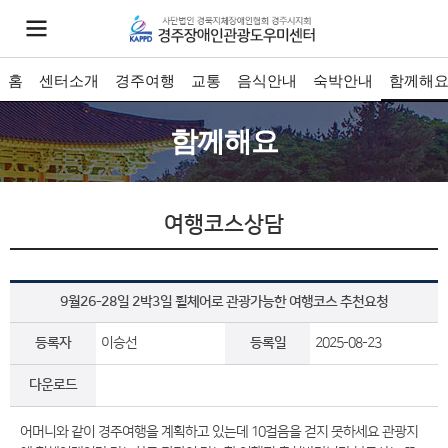
홈
센터소개
경주여행
교통
음식안내
숙박안내
함께해
함께해요
여행코스상담
9월26-28일 2박3일 휠체어로 관광가능한 여행코스 추천요청
등록자
이승선
등록일
2025-08-23
다운로드
어머니와 같이 경주여행을 계획하고 있는데 10걸음을 걷지 못하세요 관광지