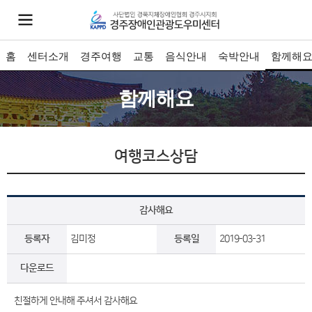
홈
센터소개
경주여행
교통
음식안내
숙박안내
함께해
함께해요
여행코스상담
감사해요
등록자
김미정
등록일
2019-03-31
다운로드
친절하게 안내해 주셔서 감사해요